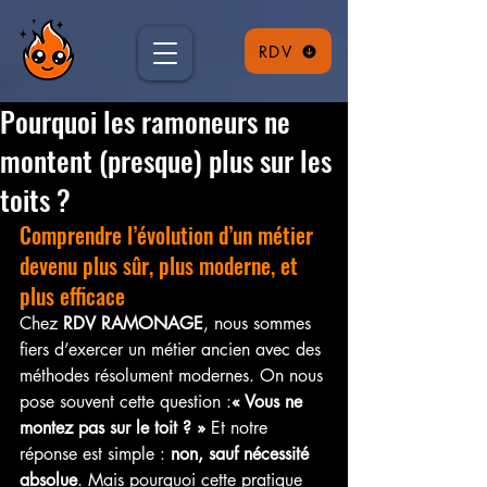
RDV
Pourquoi les ramoneurs ne
montent (presque) plus sur les
toits ?
Comprendre l’évolution d’un métier 
devenu plus sûr, plus moderne, et 
plus efficace
Chez 
RDV RAMONAGE
, nous sommes 
fiers d’exercer un métier ancien avec des 
méthodes résolument modernes. On nous 
pose souvent cette question :
« Vous ne 
montez pas sur le toit ? » 
Et notre 
réponse est simple : 
non, sauf nécessité 
absolue
. Mais pourquoi cette pratique 