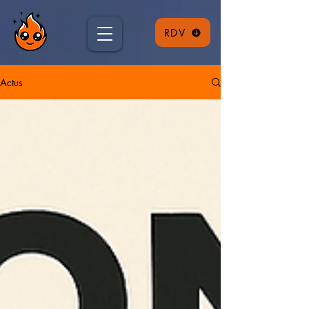
RDV
Actus