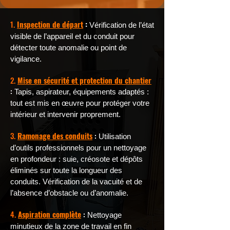
1.
Inspection de départ
:
Vérification de l’état
visible de l’appareil et du conduit pour
détecter toute anomalie ou point de
vigilance.
2.
Mise en sécurité et protection du chantier
:
Tapis, aspirateur, équipements adaptés :
tout est mis en œuvre pour protéger votre
intérieur et intervenir proprement.
3.
Ramonage des conduits
:
Utilisation
d’outils professionnels pour un nettoyage
en profondeur : suie, créosote et dépôts
éliminés sur toute la longueur des
conduits. Vérification de la vacuité et de
l’absence d’obstacle ou d’anomalie.
4.
Aspiration complète
:
Nettoyage
minutieux de la zone de travail en fin