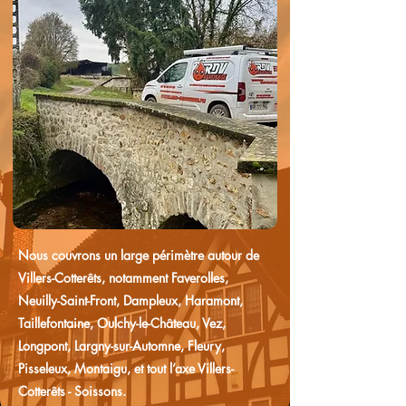
Nous couvrons un large périmètre autour de
Villers-Cotterêts, notamment Faverolles,
Neuilly-Saint-Front, Dampleux, Haramont,
Taillefontaine, Oulchy-le-Château, Vez,
Longpont, Largny-sur-Automne, Fleury,
Pisseleux, Montaigu, et tout l’axe Villers-
Cotterêts - Soissons.