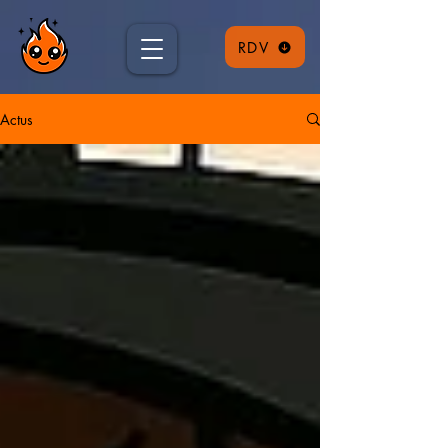
RDV
Actus