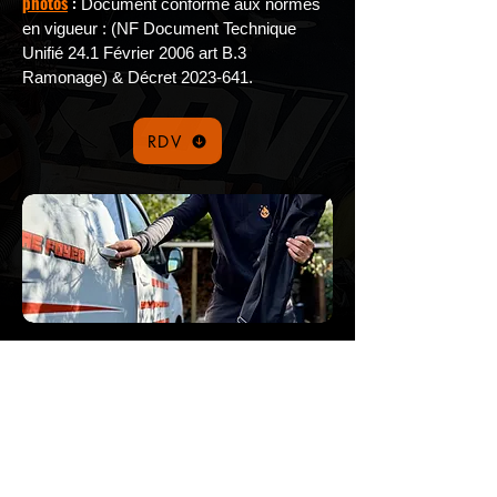
photos
:
Document conforme aux normes
en vigueur : (NF Document Technique
Unifié 24.1 Février 2006 art B.3
Ramonage) & Décret
2023-641
.
RDV
Téléphone
06 45 39 54 02