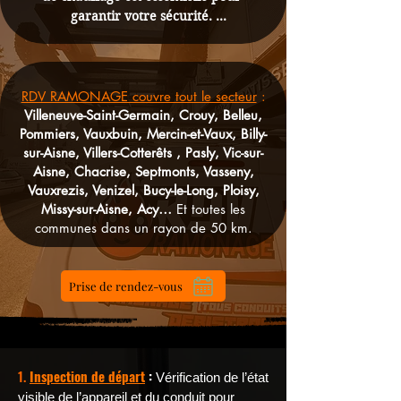
garantir votre sécurité. 

Elle permet de prévenir les risques 
d’intoxication au monoxyde de carbone 
ou d’incendie, qui peuvent survenir en 
RDV RAMONAGE couvre tout le secteur
:
cas de conduits ou d’appareils obstrués, 
Villeneuve-Saint-Germain, Crouy, Belleu,
Pommiers, Vauxbuin, Mercin-et-Vaux, Billy-
défectueux ou endommagés.
sur-Aisne, Villers-Cotterêts , Pasly, Vic-sur-
Aisne, Chacrise, Septmonts, Vasseny,
Vauxrezis, Venizel, Bucy-le-Long, Ploisy,
Missy-sur-Aisne, Acy…
Et toutes les
communes dans un rayon de 50 km.
Prise de rendez-vous
1.
Inspection de départ
:
Vérification de l’état
visible de l’appareil et du conduit pour