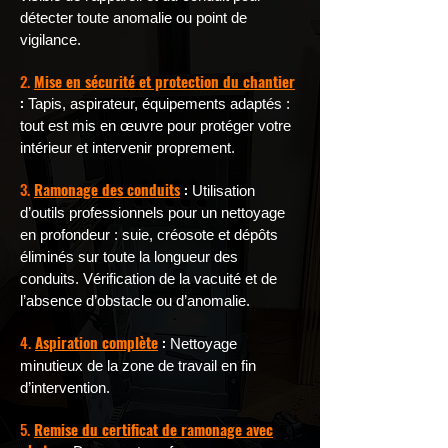
détecter toute anomalie ou point de
vigilance.
2.
Mise en sécurité et protection du chantier
:
Tapis, aspirateur, équipements adaptés :
tout est mis en œuvre pour protéger votre
intérieur et intervenir proprement.
3.
Ramonage des conduits
:
Utilisation
d’outils professionnels pour un nettoyage
en profondeur : suie, créosote et dépôts
éliminés sur toute la longueur des
conduits. Vérification de la vacuité et de
l’absence d’obstacle ou d’anomalie.
4.
Aspiration complète
:
Nettoyage
minutieux de la zone de travail en fin
d’intervention.
5.
Remise du certificat de ramonage avec